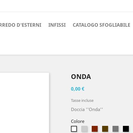
RREDO D'ESTERNI
INFISSI
CATALOGO SFOGLIABILE
ONDA
0,00 €
Tasse incluse
Doccia ''Onda''
Colore
Argento
Bronzo
Marrone
Grigio
N
Bianco